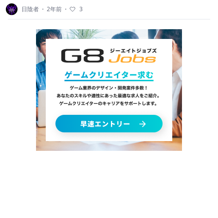
日陰者
・
2年前
・
3