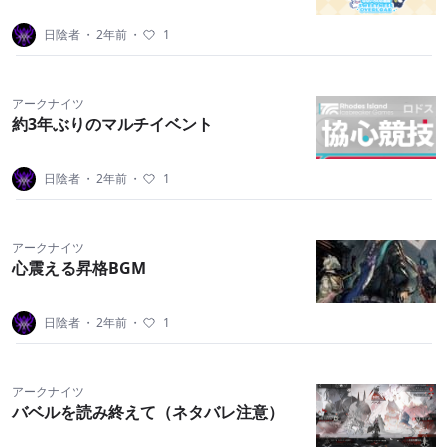
日陰者
・
2年前
・
1
アークナイツ
約3年ぶりのマルチイベント
日陰者
・
2年前
・
1
アークナイツ
心震える昇格BGM
日陰者
・
2年前
・
1
アークナイツ
バベルを読み終えて（ネタバレ注意）