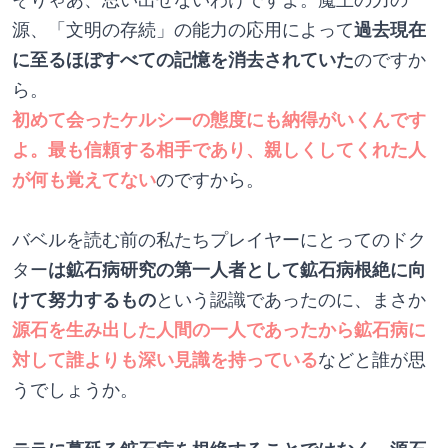
源、「文明の存続」の能力の応用によって
過去現在
に至るほぼすべての記憶を消去されていた
のですか
ら。
初めて会ったケルシーの態度にも納得がいくんです
よ。最も信頼する相手であり、親しくしてくれた人
が何も覚えてない
のですから。
バベルを読む前の私たちプレイヤーにとってのドク
ター
は鉱石病研究の第一人者として鉱石病根絶に向
けて努力するもの
という認識であったのに、まさか
源石を生み出した人間の一人であったから鉱石病に
対して誰よりも深い見識を持っている
などと誰が思
うでしょうか。