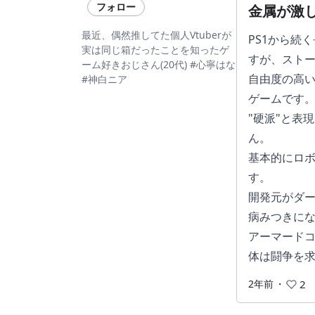
フォロー
金属が激
最近、偶然推してた個人Vtuberが
PS1から続
実は同じ箱だったことを知ったゲ
すが、スト
ーム好きおじさん(20代) #心寧はな
自由度の高い
#神白ニア
ゲームです
"硬派"と表
ん。
基本的にロ
す。
開発元がダー
病みつきに
アーマードコ
体は闘争を求
2年前
・
2