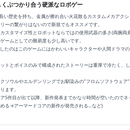
しくぶつかり合う硬派なロボゲー
く長い歴史を持ち、金属が擦れ合い火花散るカスタムメカアクシ
ーリーの繋がりはないので新規でもオススメです。
カスタマイズ性とロボットならではの使用武器の多さ(両腕両
。ゲームとしての難易度も少し高いです。
現したのはこのゲームにはかわいいキャラクターや人間ドラマ
ボットとボイスのみで構成されたストーリーは重厚で冷たく、
クソウルやエルデンリングでお馴染みの"フロムソフトウェア
なります。
ア5作目が出て以降、新作発表までかなり時間が空いたのでネ
める→アーマードコアの新作が発売される…など)