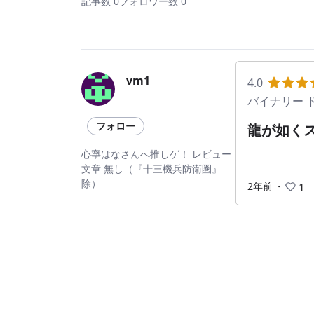
記事数 0
フォロワー数 0
vm1
4.0
バイナリー 
フォロー
龍が如く
心寧はなさんへ推しゲ！ レビュー
文章 無し（『十三機兵防衛圏』
除）
2年前
・
1