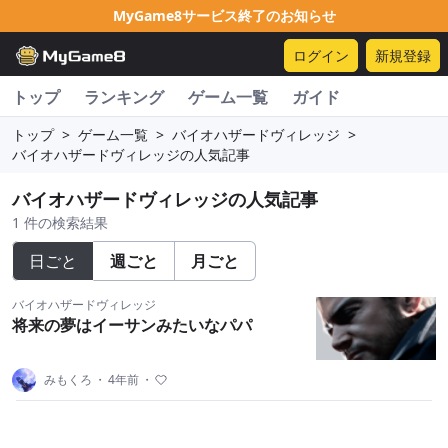
MyGame8サービス終了のお知らせ
ログイン
新規登録
トップ
ランキング
ゲーム一覧
ガイド
トップ
>
ゲーム一覧
>
バイオハザードヴィレッジ
>
バイオハザードヴィレッジの人気記事
バイオハザードヴィレッジの人気記事
1 件の検索結果
日ごと
週ごと
月ごと
バイオハザードヴィレッジ
将来の夢はイーサンみたいなパパ
みもくろ
・
4年前
・