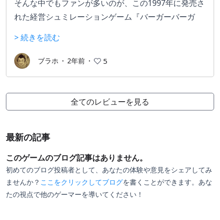
そんな中でもファンが多いのが、この1997年に発売さ
れた経営シュミレーションゲーム『バーガーバーガ
ー』である
> 続きを読む
名前の通りプレイヤーはハンバーガー店を経営するの
だが、自身でオリジナルハンバーガーを製作し、メニ
ブラホ
・
2年前
・
5
ュー表を作ったり、自分で出店したりするのがメイン
となる
全てのレビューを見る
当時のCMでは”レタスとトマトとチーズの上にタコを
最新の記事
のせ、ケチャップとマスタードで味付けした後に明太
子と納豆をさらにのせる”という今でも忘れられない強
このゲームのブログ記事はありません。
烈なインパクトを残したように、オリジナルハンバー
初めてのブログ投稿者として、あなたの体験や意見をシェアしてみ
ガーを作ることが出来る自由さがこのゲームの最大の
ませんか？
ここをクリックしてブログ
を書くことができます。あな
たの視点で他のゲーマーを導いてください！
特徴だ