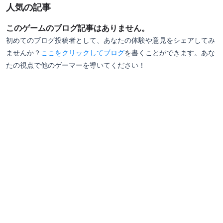
バンズ(パン)の種類を決め、ソース、具(牛肉、鶏肉、
人気の記事
豚肉、魚、野菜、その他食材)を組わせ、その後調味料
このゲームのブログ記事はありません。
で味付けをする
初めてのブログ投稿者として、あなたの体験や意見をシェアしてみ
しかも調味料も”コショウを3段目の具材に2回掛け
ませんか？
ここをクリックしてブログ
を書くことができます。あな
る”など細か～～く決められるところに製作陣のこだわ
たの視点で他のゲーマーを導いてください！
りを感じる
ゲームをプレイして経営が順調になると、黒字した一
部を投資して具材を使える段数が増えたり、社員とし
て雇った個性豊かなキャラクターと一緒に行った社員
旅行先で新たな食材を手に入れたりする点もユニーク
で面白い！
経営シュミレーションと聞くと固そうなイメージがあ
るが、ゲームキャラや世界観などのイラストがポップ
なので固さを感じることなくプレイ出来るのも魅力的