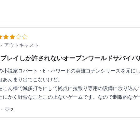
ン アウトキャスト
族プレイしか許されないオープンワールドサバイバ
の小説家ロバート・E・ハワードの英雄コナンシリーズを元に
はあんまり出てこないけど。
Cをこん棒で滅多打ちにして拠点に拉致り専用の設備に放り込ん
とにかく野蛮なことこの上ないゲームです。なので刺激的なゲ
・
2