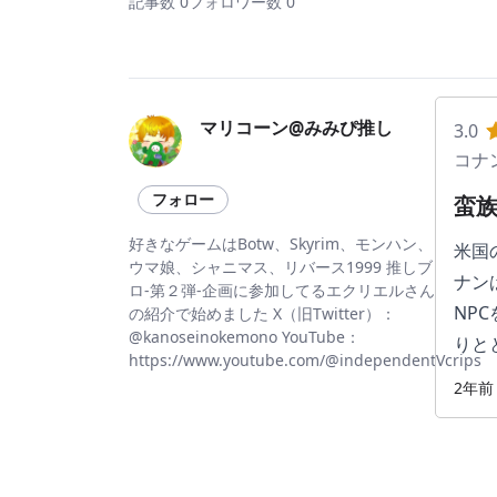
記事数 0
フォロワー数 0
マリコーン@みみぴ推し
3.0
コナ
フォロー
蛮
好きなゲームはBotw、Skyrim、モンハン、
米国
ウマ娘、シャニマス、リバース1999 推しブ
ナン
ロ-第２弾-企画に参加してるエクリエルさん
NP
の紹介で始めました X（旧Twitter）：
@kanoseinokemono YouTube：
りと
https://www.youtube.com/@independentVcrips
2年前