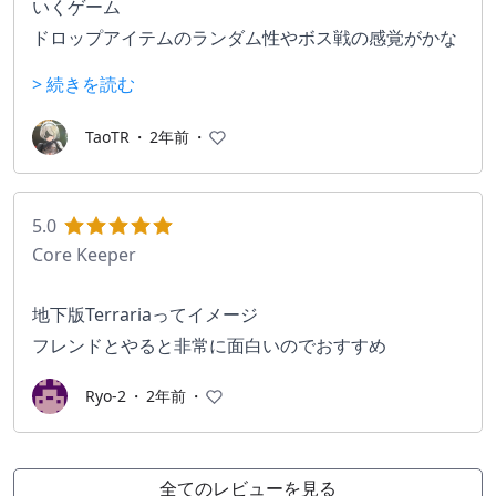
いくゲーム
ドロップアイテムのランダム性やボス戦の感覚がかな
り近いのでTerrariaユーザーはすんなり入れるはず。
> 続きを読む
真っ暗な地下世界を自分の手で掘り広げる楽しさとア
イテムやボスとのランダム性が楽しい作品です
TaoTR
・
2年前
・
5.0
Core Keeper
地下版Terrariaってイメージ
フレンドとやると非常に面白いのでおすすめ
Ryo-2
・
2年前
・
全てのレビューを見る