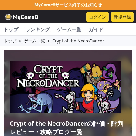
MyGame8サービス終了のお知らせ
ログイン
新規登録
トップ
ランキング
ゲーム一覧
ガイド
トップ
>
ゲーム一覧
>
Crypt of the NecroDancer
Crypt of the NecroDancer
の評価・評判
レビュー・攻略ブログ一覧