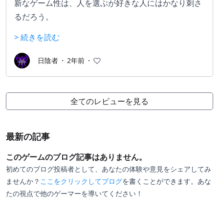
新なゲーム性は、人を選ぶが好きな人にはかなり刺さ
るだろう。
> 続きを読む
リズムに合わせて移動などのアクションを行わないと
いけないため、じっくり考える時間は一切ない。最初
日陰者
・
2年前
・
は１秒に１行動くらいのリズムだが、後半は１秒で２
～３回以上は行動させてくるリズムを刻んでくる。
敵の体力、行動予測、地形などなど把握すべき情報は
全てのレビューを見る
多く、それらを瞬時に読み取り判断する能力が求めら
れる。
最新の記事
思考速度と判断力、反射神経を鍛えるにはかなり優れ
このゲームのブログ記事はありません。
たゲームだと思う。
初めてのブログ投稿者として、あなたの体験や意見をシェアしてみ
ませんか？
ここをクリックしてブログ
を書くことができます。あな
たの視点で他のゲーマーを導いてください！
リズム要素を排除したプレイも可能だが、ストーリー
モードでは使えない。あくまで練習用