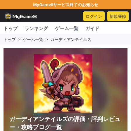
MyGame8サービス終了のお知らせ
ログイン
新規登録
トップ
ランキング
ゲーム一覧
ガイド
トップ
>
ゲーム一覧
>
ガーディアンテイルズ
ガーディアンテイルズ
の評価・評判レビュ
ー・攻略ブログ一覧