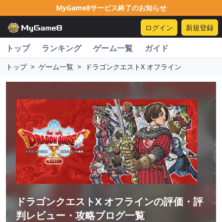
MyGame8サービス終了のお知らせ
ログイン
新規登録
トップ
ランキング
ゲーム一覧
ガイド
トップ
>
ゲーム一覧
>
ドラゴンクエストX オフライン
ドラゴンクエストX オフライン
の評価・評
判レビュー・攻略ブログ一覧