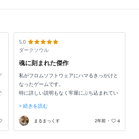
5.0
ダークソウル
魂に刻まれた傑作
ゲ
私がフロムソフトウェアにハマるきっかけと
なったゲームです。
で
特に詳しい説明もなく牢屋にぶち込まれてい
て、なんか知らんけど牢から出て死地へ赴く
> 続きを読む
。
謎のゲームといった第一印象でした。
か
だがそこが良い！
まるまっくす
2年前
・
4
断片的な情報から想像力を働かせておぼろげ
す
ながら自分の使命に気付いていく、という遊