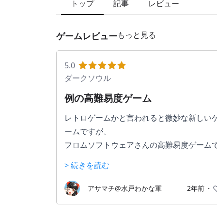
トップ
記事
レビュー
もっと見る
ゲームレビュー
5.0
ダークソウル
例の高難易度ゲーム
レトロゲームかと言われると微妙な新しい
ームですが、
フロムソフトウェアさんの高難易度ゲーム
す！
> 続きを読む
ボスに何度も挑んでは何度も倒される。。
そんな繰り返しの末倒したときの達成感は
アサマチ@水戸わかな軍
2年前
・
なりのものがあります。
その達成感を味わうかつ未知の場所を探検