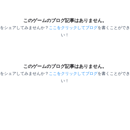
び方を教わったのはダークソウルからでし
た。
このゲームのブログ記事はありません。
をシェアしてみませんか？
ここをクリックしてブログ
を書くことができ
チュートリアルが終わって、本格的なゲーム
い！
スタート時点で行ける場所が複数あるのです
が、そのほとんどが敵が強すぎる罠ルートだ
ったのも良い思い出。
今行ける場所なのかを体で確かめるスパルタ
このゲームのブログ記事はありません。
仕様に不思議なゾクゾク感を覚えたもので
をシェアしてみませんか？
ここをクリックしてブログ
を書くことができ
す。
い！
絶望的な世界観で絶望的な戦いを繰り広げ
る、そのハードさに心奪われるのは時間の問
題でした。睡眠時間2時間で会社へ行く
日々、命を削ってでも遊びたいゲームがここ
にある。