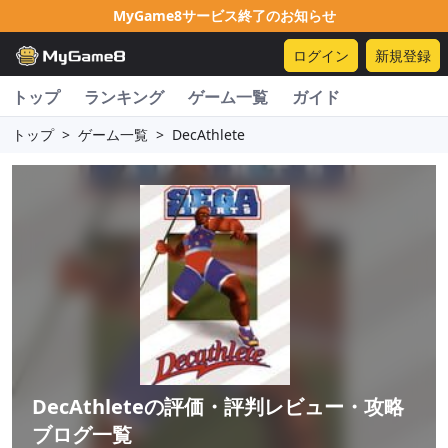
MyGame8サービス終了のお知らせ
ログイン
新規登録
トップ
ランキング
ゲーム一覧
ガイド
トップ
>
ゲーム一覧
>
DecAthlete
DecAthlete
の評価・評判レビュー・攻略
ブログ一覧