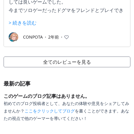
しては良いゲームでした。
今までソロゲーだったドグマをフレンドとプレイでき
る面白さは唯一無二。ここに関しては最新作である2
> 続きを読む
でも成し得ていない部分です。
もともとオンラインゲーっぽく作られているのもあっ
CONPOTA
・
2年前
・
て、ロールやパーティプレイなどオンラインとの親和
性もバッチリだった記憶です。
全てのレビューを見る
最新の記事
このゲームのブログ記事はありません。
初めてのブログ投稿者として、あなたの体験や意見をシェアしてみ
ませんか？
ここをクリックしてブログ
を書くことができます。あな
たの視点で他のゲーマーを導いてください！