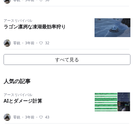
アースリバイバル
ラゴン凛冽な凍湖最効率狩り
零銃
・
3年前
・
32
すべて見る
人気の記事
アースリバイバル
AIとダメージ計算
零銃
・
3年前
・
43