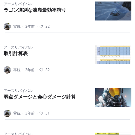
アースリバイバル
ラゴン凛冽な凍湖最効率狩り
零銃
・
3年前
・
32
アースリバイバル
取引計算表
零銃
・
3年前
・
32
アースリバイバル
弱点ダメージと会心ダメージ計算
零銃
・
3年前
・
31
アースリバイバル