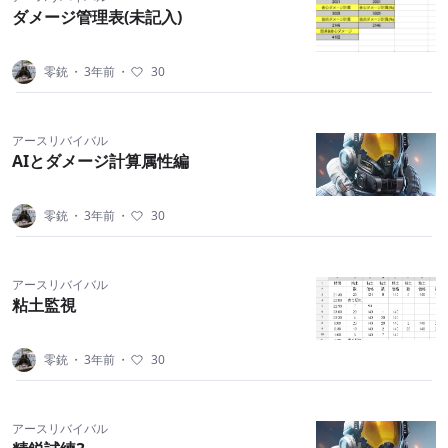
ダメージ管理表(未記入)
零銃
・
3年前
・
30
アースリバイバル
AIとダメージ計算属性編
零銃
・
3年前
・
30
アースリバイバル
粘土監視
零銃
・
3年前
・
30
アースリバイバル