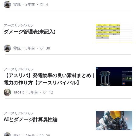
零銃
・
3年前
・
4
アースリバイバル
ダメージ管理表(未記入)
零銃
・
3年前
・
30
アースリバイバル
【アスリバ】発電効率の良い素材まとめ｜
電力の作り方【アースリバイバル】
TaoTR
・
3年前
・
12
アースリバイバル
AIとダメージ計算属性編
零銃
・
3年前
・
30