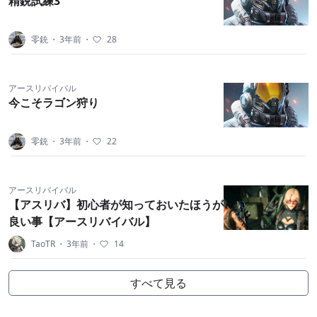
精鋭試練3
零銃
・
3年前
・
28
アースリバイバル
今こそラゴン狩り
零銃
・
3年前
・
22
アースリバイバル
【アスリバ】初心者が知っておいたほうが
良い事【アースリバイバル】
TaoTR
・
3年前
・
14
すべて見る