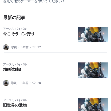
視点で他のゲーマーを導いてください！
最新の記事
アースリバイバル
今こそラゴン狩り
零銃
・
3年前
・
22
アースリバイバル
精鋭試練3
零銃
・
3年前
・
28
アースリバイバル
旧世界の遺物