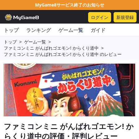
MyGame8サービス終了のお知らせ
ログイン
新規登録
トップ
ランキング
ゲーム一覧
ガイド
トップ
>
ゲーム一覧
>
ファミコンミニ がんばれゴエモン! からくり道中
>
ファミコンミニ がんばれゴエモン! からくり道中 のレビュー
ファミコンミニ がんばれゴエモン! か
らくり道中
の評価・評判レビュー