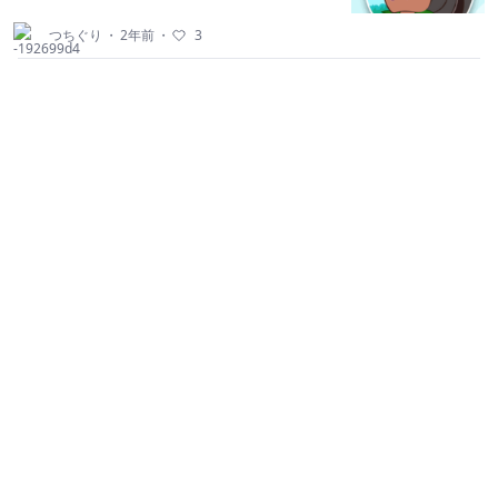
つちぐり
・
2年前
・
3