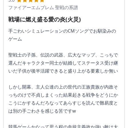
5.0
ファイアーエムブレム 聖戦の系譜
戦場に燃え盛る愛の炎(火災)
手ごわいシミュレーションのCMソングでお馴染みの
ゲーム
聖戦士の子孫、伝説の武器、広大なマップ、こっちで
選んだキャラクター同士が結婚してステータス受け継
いだ子供が後半活躍できると盛り上がる要素しか無い
しかし開幕、主人公達の上の世代の王族貴族が内政そ
っちのけで不貞しまくった結果起きる戦争をどうにか
こうにかするんだろなってあらすじを読んで難易度と
は別の手ごわさを感じる筈ですw
競馬ゲームかなって思う程の血統主義故か強い敵は大