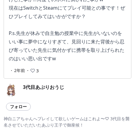
現在はSwitchとSteamにてプレイ可能との事です！ぜ
ひプレイしてみてはいかがですか？
P.s.先生が休みで自主勉の授業中に先生がいないのを
いい事に夢中になりすぎて、見回りに来た背後から忍
び寄っていた先生に気付かずに携帯を取り上げられた
のはいい思い出ですw
・
2年前
・
3
3代目あぷりおうじ
フォロー
神白ニアちゃんへプレイして欲しいゲームはこれよ〜♡ 3代目を襲
名させていただいたあぷり王子で御座候！