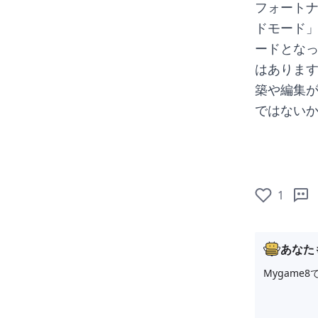
フォート
ドモード
ードとな
はありま
築や編集
ではない
1
あなた
Mygam