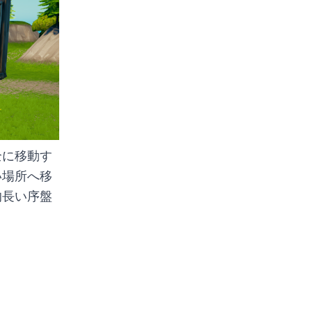
全に移動す
い場所へ移
的長い序盤