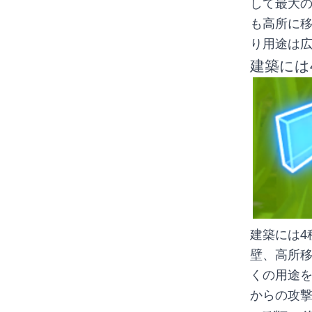
して最大の
も高所に
り用途は
建築には
建築には4
壁、高所
くの用途を
からの攻