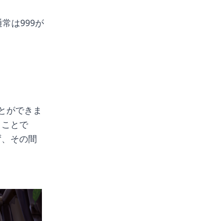
常は999が
とができま
うことで
ず、その間