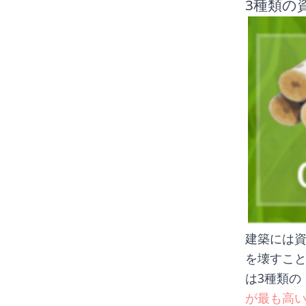
3種類の
建築には
を壊すこと
は3種類の
が最も高