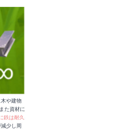
に木や建物
。また資材に
に鉄は耐久
が減少し周