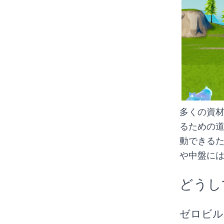
多くの資
るための
動できる
や中盤に
どうし
ゼロビル