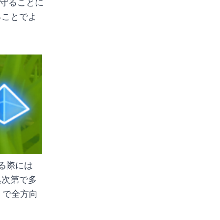
を守ることに
ることでよ
る際には
集次第で多
」で全方向