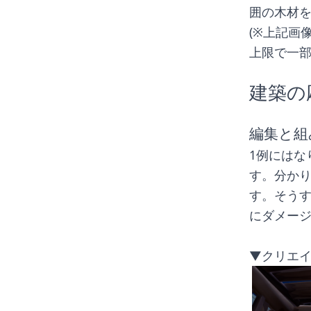
囲の木材
(※上記画
上限で一部
建築の
編集と組
1例にはな
す。分か
す。そう
にダメー
▼クリエ