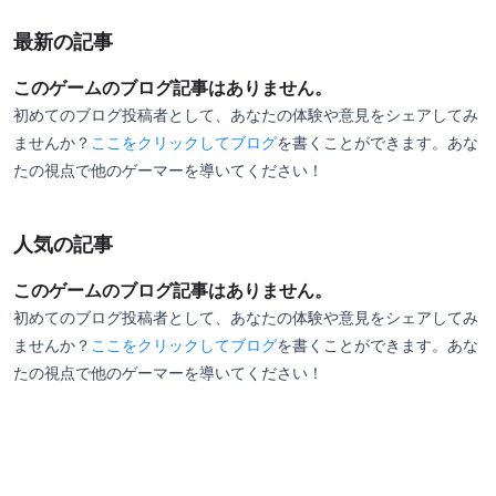
目的地までを風が案内してくれたり、UIを極力表示し
最新の記事
ない仕様になっていて、フィールドをただただ散策す
るだけで楽しめます。
このゲームのブログ記事はありません。
初めてのブログ投稿者として、あなたの体験や意見をシェアしてみ
主人公の境井 仁（さかい じん）の愚直で人情味のあ
ませんか？
ここをクリックしてブログ
を書くことができます。あな
たの視点で他のゲーマーを導いてください！
る性格は正に昔の時代劇を見ているようです。
モンゴル帝国に攻め込まれ壮絶な運命に翻弄されるの
ですが、その中で侍としての”誉れ”や”志し”を感じさ
人気の記事
せられる生き様をプレイヤーと共に追体験していくス
このゲームのブログ記事はありません。
トーリーはとても感動します。
初めてのブログ投稿者として、あなたの体験や意見をシェアしてみ
ませんか？
ここをクリックしてブログ
を書くことができます。あな
ゲームの難易度はそれほどでもなく、次にどこへ行け
たの視点で他のゲーマーを導いてください！
ばいいか明確に示されているのでオープンワールドゲ
ームの中でもクリア率は高いそうです。
最近Steamで配信開始されたり、映画化が決まってい