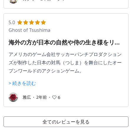
5.0
Ghost of Tsushima
海外の方が日本の自然や侍の生き様をリス
ペクトして作られたオープンワールドゲー
アメリカのゲーム会社サッカーパンチプロダクション
ム
ズが制作した日本の対馬（つしま）を舞台にしたオー
プンワールドのアクションゲーム。
製作者さんのインタビューで黒澤明監督の時代劇の映
> 続きを読む
画全てを参考にしたと言われているように、日本人以
上に日本的な表現が丁寧に作られています。
雅広
・
2年前
・
6
桜の花びらや紅葉、いちょうの葉が舞う様子や、高台
から島全体を眺めた時の美しさは他のゲームでは味わ
全てのレビューを見る
えない素晴らしさです。