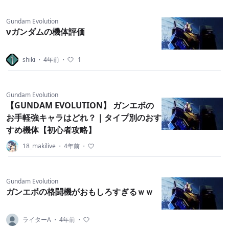
Gundam Evolution
νガンダムの機体評価
shiki
・
4年前
・
1
Gundam Evolution
【GUNDAM EVOLUTION】 ガンエボの
お手軽強キャラはどれ？｜タイプ別のおす
すめ機体【初心者攻略】
18_makilive
・
4年前
・
Gundam Evolution
ガンエボの格闘機がおもしろすぎるｗｗ
ライターA
・
4年前
・