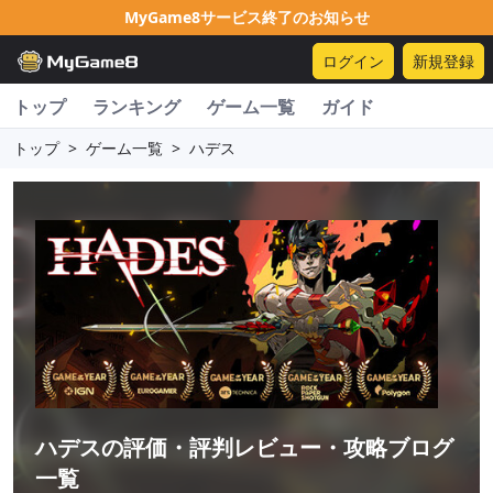
MyGame8サービス終了のお知らせ
ログイン
新規登録
トップ
ランキング
ゲーム一覧
ガイド
トップ
>
ゲーム一覧
>
ハデス
ハデス
の評価・評判レビュー・攻略ブログ
一覧