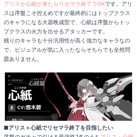
アリスか心紙が来たらリセマラ終了でOK
です。アリ
スは序盤こそ控えめですが最終的にはトップクラス
のキャラになる大器晩成型で、心紙は序盤からトッ
プクラスの火力を出せるアタッカーです。
残りのキャラも十分汎用性が高く強力なキャラなの
で、ビジュアルが気に入ったならそちらでも全然問
題ありません。
■アリス＋心紙でリセマラ終了を目指したい
序盤のガチャで引ける最強格2名のうち
アリス・心紙