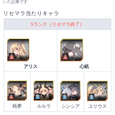
いた記事です
リセマラ当たりキャラ
Sランク（リセマラ終了）
心紙
アリス
暁夢
ルルラ
シンシア
ユリウス