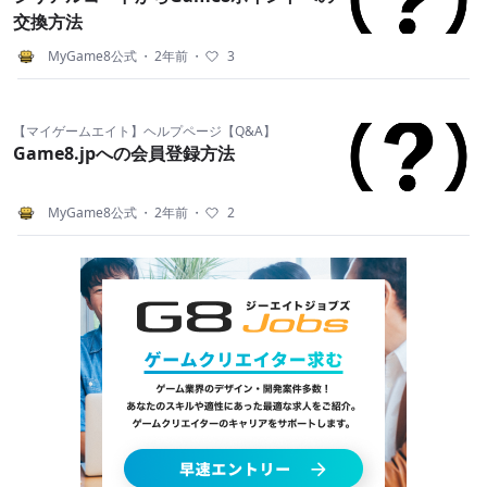
交換方法
MyGame8公式
・
2年前
・
3
【マイゲームエイト】ヘルプページ【Q&A】
Game8.jpへの会員登録方法
MyGame8公式
・
2年前
・
2