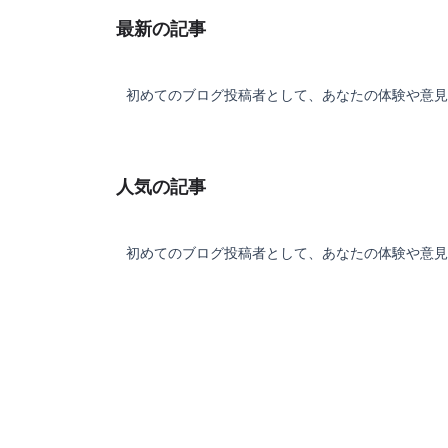
件の顛末を描いた連作式のミステリーゲー
最新の記事
でありサウンドノベルです。
選択肢は存在せずストーリーを追っていく
初めてのブログ投稿者として、あなたの体験や意見
とで謎を解明します。
1つ1つのシナリオが独立しており、似てい
人気の記事
けど違うストーリーを進める事で答えがわ
るしくみです。
いわゆる出題編と解答編の2つに分けられて
初めてのブログ投稿者として、あなたの体験や意見
おりますが、外伝的な謎には関係しない日
を描いたシナリオも収録されております。
鬼隠し編～暇潰し編までが出題編、目明し
～祭囃し編までが解答編となっています
その解答編の最初のシナリオが目明かし編
す。