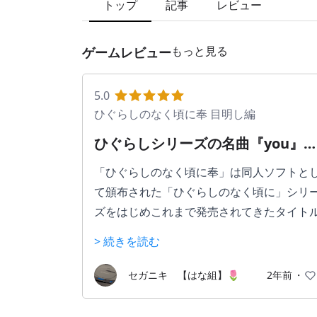
トップ
記事
レビュー
もっと見る
ゲームレビュー
5.0
ひぐらしのなく頃に奉 目明し編
ひぐらしシリーズの名曲『you』
実装された最初の作品
「ひぐらしのなく頃に奉」は同人ソフトと
て頒布された「ひぐらしのなく頃に」シリ
ズをはじめこれまで発売されてきたタイト
に新規シナリオを追加して発売されたPS4
> 続きを読む
作品です。
セガニキ 【はな組】🌷
2年前
・
「ひぐらしのなく頃に」は連続怪死・失踪