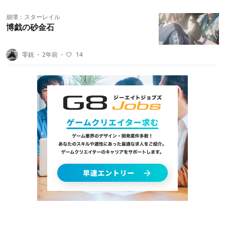
崩壊：スターレイル
博戯の砂金石
零銃
・
2年前
・
14