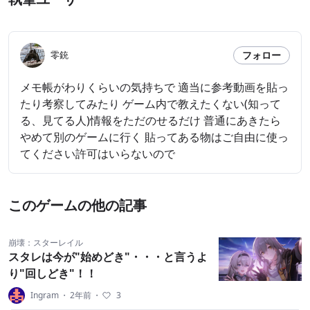
フォロー
零銃
メモ帳がわりくらいの気持ちで 適当に参考動画を貼っ
たり考察してみたり ゲーム内で教えたくない(知って
る、見てる人)情報をただのせるだけ 普通にあきたら
やめて別のゲームに行く 貼ってある物はご自由に使っ
てください許可はいらないので
このゲームの他の記事
崩壊：スターレイル
スタレは今が"始めどき"・・・と言うよ
り"回しどき"！！
Ingram
・
2年前
・
3