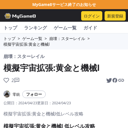
MyGame8サービス終了のお知らせ
ログイン
新規登録
トップ
ランキング
ゲーム一覧
ガイド
トップ
>
ゲーム一覧
>
崩壊：スターレイル
>
模擬宇宙拡張:黄金と機械l
崩壊：スターレイル
模擬宇宙拡張:黄金と機械l
2
フォロー
零銃
公開日：
2024/04/23
更新日：
2024/04/23
模擬宇宙拡張:黄金と機械l低レベル攻略
模擬宇宙拡張:黄金と機械l 低レベル攻略