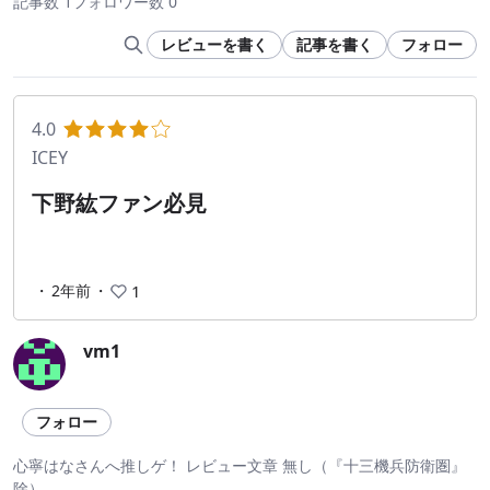
記事数 1
フォロワー数 0
レビューを書く
記事を書く
フォロー
4.0
ICEY
下野紘ファン必見
・
2年前
・
1
vm1
フォロー
心寧はなさんへ推しゲ！ レビュー文章 無し（『十三機兵防衛圏』
除）