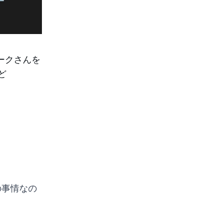
ークさんを
ど
の事情なの