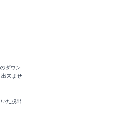
Sのダウン
イ出来ませ
ていた脱出