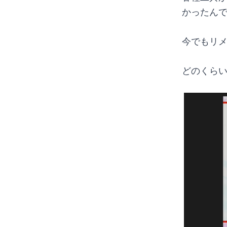
かったん
今でもリ
どのくら