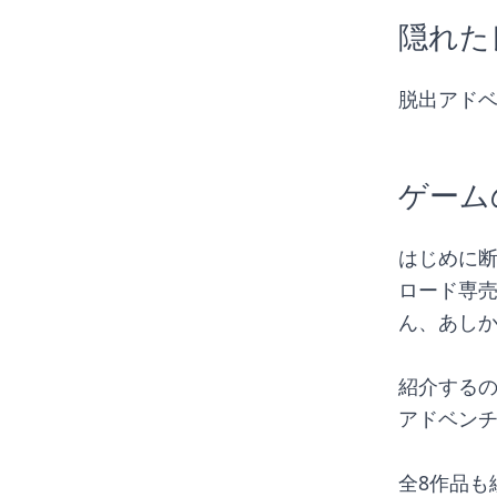
隠れた
脱出アド
ゲーム
はじめに断
ロード専売
ん、あしから
紹介する
アドベン
全8作品も