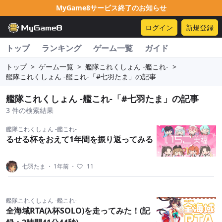
MyGame8サービス終了のお知らせ
ログイン
新規登録
トップ
ランキング
ゲーム一覧
ガイド
トップ
>
ゲーム一覧
>
艦隊これくしょん -艦これ-
>
艦隊これくしょん -艦これ-「#七羽たま」の記事
艦隊これくしょん -艦これ-「#七羽たま」の記事
3 件の検索結果
艦隊これくしょん -艦これ-
るせる杯をおえて1年間を振り返ってみる
七羽たま
・
1年前
・
11
艦隊これくしょん -艦これ-
全海域RTA(λ杯SOLO)を走ってみた！(記