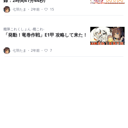
録：2時間41分44秒)
七羽たま
・
2年前
・
15
艦隊これくしょん -艦これ-
「発動！竜巻作戦」E1甲 攻略して来た！
七羽たま
・
2年前
・
7