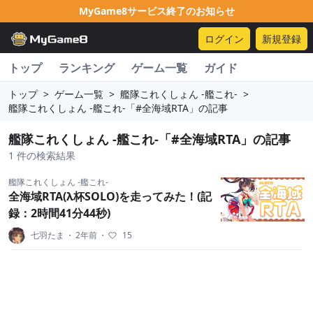
MyGame8サービス終了のお知らせ
ログイン
新規登録
トップ
ランキング
ゲーム一覧
ガイド
トップ
>
ゲーム一覧
>
艦隊これくしょん -艦これ-
>
艦隊これくしょん -艦これ-「#全海域RTA」の記事
艦隊これくしょん -艦これ-「#全海域RTA」の記事
1 件の検索結果
艦隊これくしょん -艦これ-
全海域RTA(λ杯SOLO)を走ってみた！(記
録：2時間41分44秒)
七羽たま
・
2年前
・
15