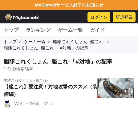
MyGame8サービス終了のお知らせ
ログイン
新規登録
トップ
ランキング
ゲーム一覧
ガイド
トップ
>
ゲーム一覧
>
艦隊これくしょん -艦これ-
>
艦隊これくしょん -艦これ-「#対地」の記事
艦隊これくしょん -艦これ-「#対地」の記事
1 件の検索結果
艦隊これくしょん -艦これ-
【艦これ】要注意！対地攻撃のススメ（装
備編）
NVikhr
・
2年前
・
4