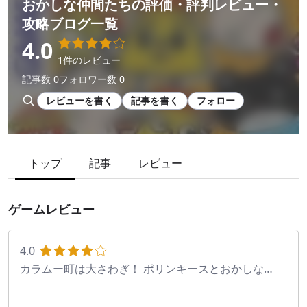
おかしな仲間たち
の評価・評判レビュー・
攻略ブログ一覧
4.0
1件のレビュー
記事数 0
フォロワー数 0
レビューを書く
記事を書く
フォロー
トップ
記事
レビュー
ゲームレビュー
4.0
カラムー町は大さわぎ！ ポリンキースとおかしな仲
間たち