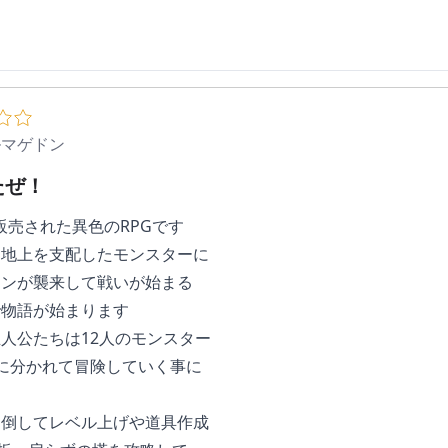
ルマゲドン
たぜ！
で販売された異色のRPGです
、地上を支配したモンスターに
アンが襲来して戦いが始まる
で物語が始まります
人公たちは12人のモンスター
に分かれて冒険していく事に
を倒してレベル上げや道具作成