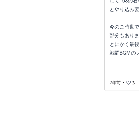
して108の
とやり込み
今のご時世
部分もあり
とにかく最
戦闘BGMの
2年前
・
3