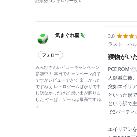
記事数 0
フォロワー数 0
気まぐれ龍🦎
3.0
ラスト・ハ
フォロー
獲物がい
みみぴさんレビューキャンペーン
PCE ROM
参加中！ 本日でキャンペーン終了
人類滅亡後
ですがレビューできて 楽しかった
突如エイリ
ですねぇ レトロゲームばかりで申
し訳なかったけど 想い出が蘇りま
といった形
した やっぱ、ゲームは最高ですね
という訳で主
ぇ
で3パーティ
エイリアン