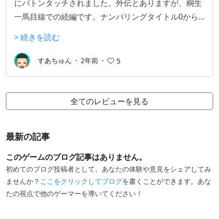
にバトンタッチされました。外伝とありますが、桐生
一馬目線での続編です。ナンバリングタイトル0から7
は、どれもストーリーが良いのですが、この外伝のた
> 続きを読む
めにあったような気がします。最近では8も出ていま
すが桐生ファンの自分としては8に行く前に絶対プレ
すあちゅん
・
2年前
・
5
イしておいたほうが良い作品であり、ストーリーを最
高に楽しむためには0から7までのプレイをおすすめし
ます。
全てのレビューを見る
最新の記事
このゲームのブログ記事はありません。
初めてのブログ投稿者として、あなたの体験や意見をシェアしてみ
ませんか？
ここをクリックしてブログ
を書くことができます。あな
たの視点で他のゲーマーを導いてください！