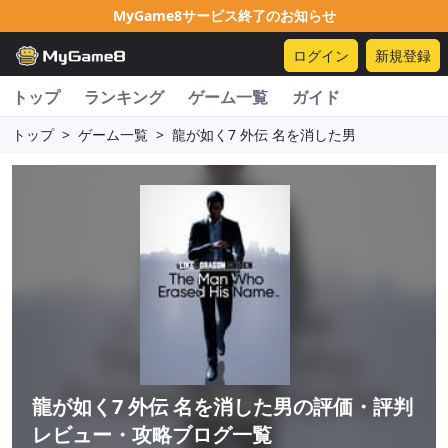
MyGame8サービス終了のお知らせ
ログイン
新規登録
トップ
ランキング
ゲーム一覧
ガイド
トップ
>
ゲーム一覧
>
龍が如く7 外伝 名を消した男
龍が如く7 外伝 名を消した男
の評価・評判
レビュー・攻略ブログ一覧