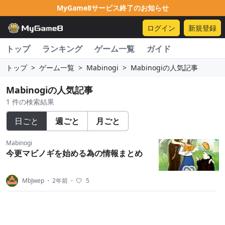
MyGame8サービス終了のお知らせ
ログイン
新規登録
トップ
ランキング
ゲーム一覧
ガイド
トップ
>
ゲーム一覧
>
Mabinogi
>
Mabinogiの人気記事
Mabinogiの人気記事
1 件の検索結果
日ごと
週ごと
月ごと
Mabinogi
今更マビノギを始める為の情報まとめ
MbJwep
・
2年前
・
5