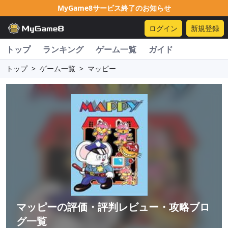
MyGame8サービス終了のお知らせ
ログイン
新規登録
トップ
ランキング
ゲーム一覧
ガイド
トップ
>
ゲーム一覧
>
マッピー
マッピー
の評価・評判レビュー・攻略ブロ
グ一覧