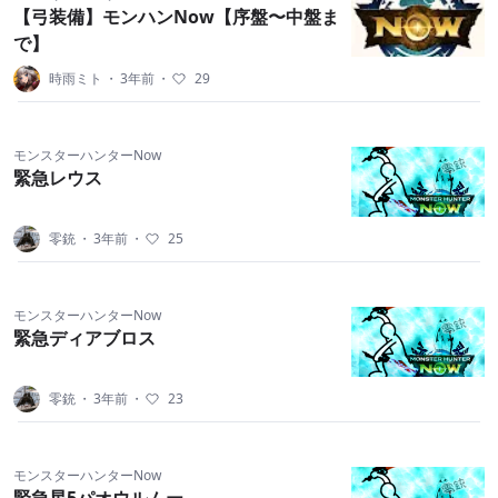
【弓装備】モンハンNow【序盤〜中盤ま
で】
時雨ミト
・
3年前
・
29
モンスターハンターNow
緊急レウス
零銃
・
3年前
・
25
モンスターハンターNow
緊急ディアブロス
零銃
・
3年前
・
23
モンスターハンターNow