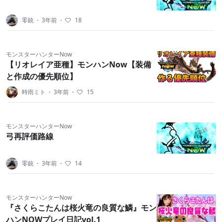
零銃
・
3年前
・
18
モンスターハンターNow
【リオレイア亜種】モンハンNow【装備
と作成の優先順位】
時雨ミト
・
3年前
・
15
モンスターハンターNow
弓再評価路線
零銃
・
3年前
・
14
モンスターハンターNow
『さくらこたんは桜火竜の良質な鱗』モン
ハンNOWプレイ日記vol.1