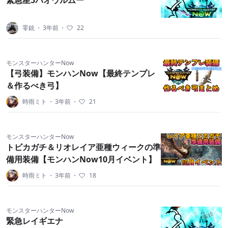
緊急星5パオウルムー
零銃
・
3年前
・
22
モンスターハンターNow
【弓装備】モンハンNow【最終テンプレ
＆作るべき弓】
時雨ミト
・
3年前
・
21
モンスターハンターNow
トビカガチ＆リオレイア亜種ウィークの準
備用装備【モンハンNow10月イベント】
時雨ミト
・
3年前
・
18
モンスターハンターNow
緊急レイギエナ