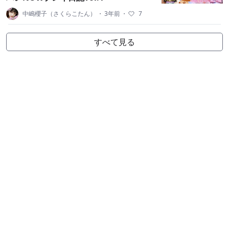
中嶋櫻子（さくらこたん）
・
3年前
・
7
すべて見る