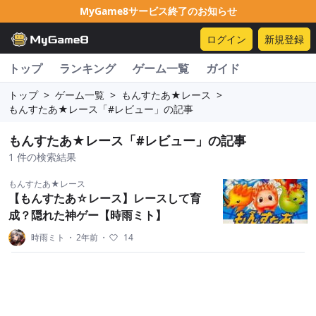
MyGame8サービス終了のお知らせ
ログイン
新規登録
トップ
ランキング
ゲーム一覧
ガイド
トップ
>
ゲーム一覧
>
もんすたあ★レース
>
もんすたあ★レース「#レビュー」の記事
もんすたあ★レース「#レビュー」の記事
1 件の検索結果
もんすたあ★レース
【もんすたあ☆レース】レースして育
成？隠れた神ゲー【時雨ミト】
時雨ミト
・
2年前
・
14