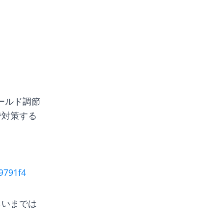
ールド調節
で対策する
9791f4
らいまでは