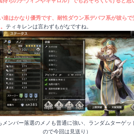
風待ちのデヴィンやキャロル）でもおそらくいけると思
い達はかなり優秀です、耐性ダウン系デバフ系が彼らで
メ。
ティキレンは言わずもがなですね。
もメンバー落選のメノも普通に強い、ランダムターゲッ
ので今回は見送り）