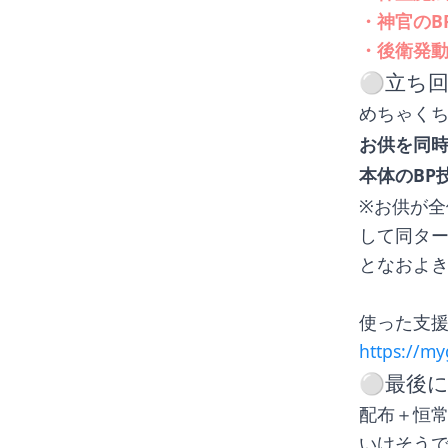
・神官のB
・後衛発
⚪︎立ち
めちゃく
お供を同
本体のBP
※お供が全
して同タ
となおよ
使った支
https://m
⚪︎最後
配布＋恒
いけそう