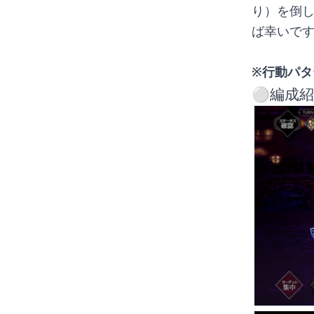
り）を倒
ば幸いで
※行動パ
⚪︎編成