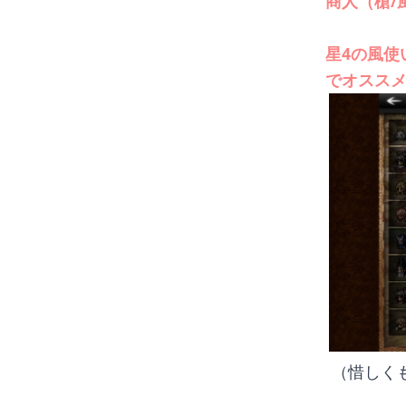
商人（槍/
星4の風使
でオスス
（惜しく