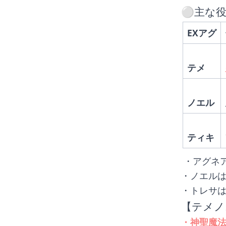
⚪︎主な
EXアグ
テメ
ノエル
ティキ
 ・アグ
・ノエル
・トレサ
【テメノ
・神聖魔