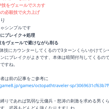
P技をヴェールでスカす
動の必殺技で火力上げ
回り
ちゃシンプルです
時にブレイク→処理
技をヴェールで避けながら削る
体技にカウンターしてくるので3ターンくらいかけてシ
ーンにブレイクがよきです、本体は暗闇付与してくるの
きですね。
援者は前の記事をご参考に
ygame8.jp/games/octopathtraveler-sp/3069631cf63b7f
に
常縛りであれば気弱な元傭兵・怒涛の刺激を求める男く
です、武器もどんどん強くなりますしね。