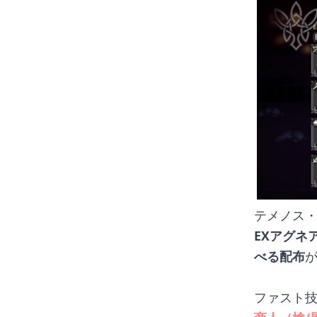
テメノス
EXアグネ
べる配布
ファスト