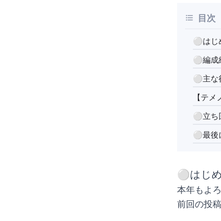
目次
⚪︎はじ
⚪︎編成
⚪︎主な
【テメ
⚪︎立ち
⚪︎最後
⚪︎はじ
本年もよ
前回の投