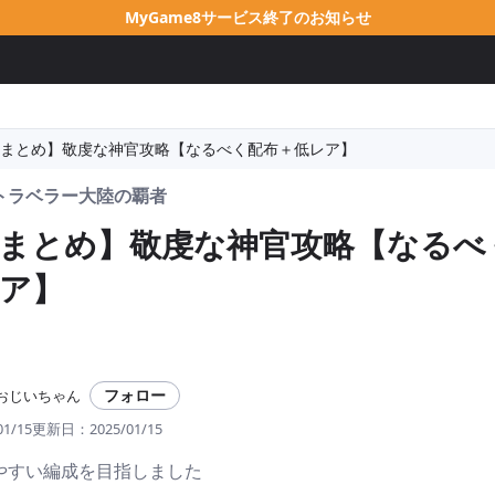
MyGame8サービス終了のお知らせ
まとめ】敬虔な神官攻略【なるべく配布＋低レア】
トラベラー大陸の覇者
まとめ】敬虔な神官攻略【なるべ
ア】
フォロー
おじいちゃん
01/15
更新日：
2025/01/15
やすい編成を目指しました