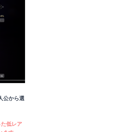
人公から選
った低レア