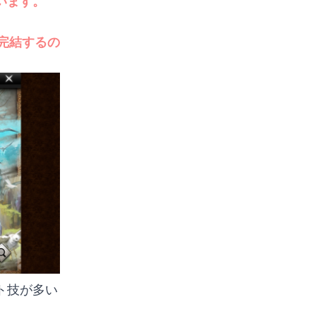
います。
完結するの
ト技が多い