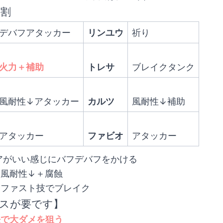
役割
デバフアタッカー
リンユウ
祈り
火力＋補助
トレサ
ブレイクタンク
風耐性↓アタッカー
カルツ
風耐性↓補助
アタッカー
ファビオ
アタッカー
ネアがいい感じにバフデバフをかける
は風耐性↓＋腐蝕
はファスト技でブレイク
スが要です】
法で大ダメを狙う