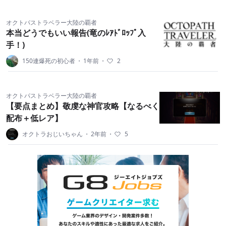
オクトパストラベラー大陸の覇者
本当どうでもいい報告(竜のﾚｱﾄﾞﾛｯﾌﾟ入
手！)
150連爆死の初心者
・
1年前
・
2
オクトパストラベラー大陸の覇者
【要点まとめ】敬虔な神官攻略【なるべく
配布＋低レア】
オクトラおじいちゃん
・
2年前
・
5