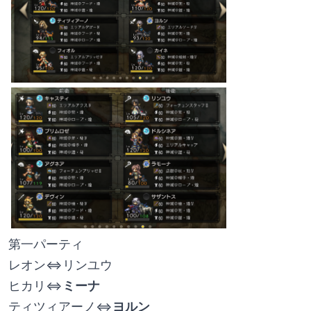
第一パーティ
レオン⇔リンユウ
ヒカリ⇔
ミーナ
ティツィアーノ⇔
ヨルン