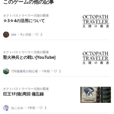
このゲームの他の記事
オクトパストラベラー大陸の覇者
☆3☆4の活用について
see
・
9ヶ月前
・
2
オクトパストラベラー大陸の覇者
聖火神兵との戦い[YouTube]
150連爆死の初心者
・
1年前
・
2
オクトパストラベラー大陸の覇者
巨王1F(狼)周回 備忘録
ねこかみ
・
1年前
・
3