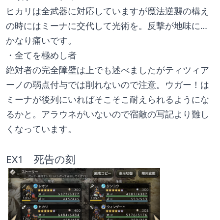
ヒカリは全武器に対応していますが魔法逆襲の構え
の時にはミーナに交代して光術を。反撃が地味に…
かなり痛いです。
・全てを極めし者
絶対者の完全障壁は上でも述べましたがティツィア
ーノの弱点付与では削れないので注意。ウガー！は
ミーナが後列にいればそこそこ耐えられるようにな
るかと。アラウネがいないので宿敵の写記より難し
くなっています。
EX1　死告の刻