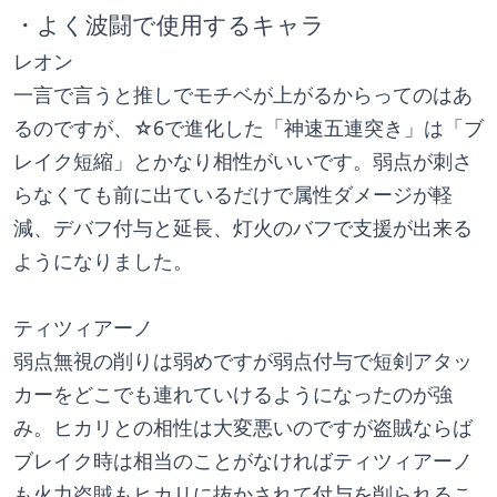
・よく波闘で使用するキャラ
レオン
一言で言うと推しでモチベが上がるからってのはあ
るのですが、☆6で進化した「神速五連突き」は「ブ
レイク短縮」とかなり相性がいいです。弱点が刺さ
らなくても前に出ているだけで属性ダメージが軽
減、デバフ付与と延長、灯火のバフで支援が出来る
ようになりました。
ティツィアーノ
弱点無視の削りは弱めですが弱点付与で短剣アタッ
カーをどこでも連れていけるようになったのが強
み。ヒカリとの相性は大変悪いのですが盗賊ならば
ブレイク時は相当のことがなければティツィアーノ
も火力盗賊もヒカリに抜かされて付与を削られるこ