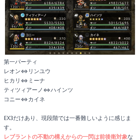
第一パーティ
レオン⇔リンユウ
ヒカリ⇔ミーナ
ティツィアーノ⇔ハインツ
コニー⇔カイネ
EX3だけあり、現段階では一番難しいように感じま
す。
レブラントの不動の構えからの一閃は前後衛対象
な