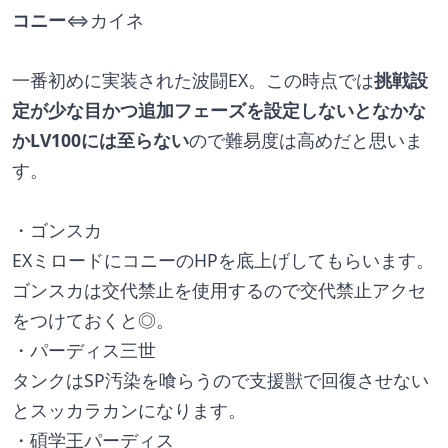
コニー
⇔カイネ
一番初めに実装された波闘EX。この時点では
挑戦設
定が少な目かつ追加フェーズを設定しないとなかな
かLV100には至らない
ので難易度は高めだと思いま
す。
・ゴンスカ
EXミロードにコニーのHPを底上げしてもらいます。
ゴンスカは交代禁止を使用するので交代禁止アクセ
をつけておくと◎。
・パーディス三世
タンクはSP汚染を喰らうので支援獣で回復させない
とスッカラカンになります。
・碩学王パーディス