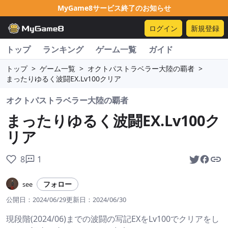
MyGame8サービス終了のお知らせ
ログイン
新規登録
トップ
ランキング
ゲーム一覧
ガイド
トップ
>
ゲーム一覧
>
オクトパストラベラー大陸の覇者
>
まったりゆるく波闘EX.Lv100クリア
オクトパストラベラー大陸の覇者
まったりゆるく波闘EX.Lv100ク
リア
8
1
フォロー
see
公開日：
2024/06/29
更新日：
2024/06/30
現段階(2024/06)までの波闘の写記EXをLv100でクリアをし