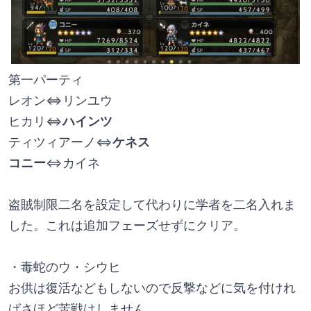
第一パーティ
レオン⇔リンユウ
ヒカリ⇔
ハインツ
ティツィアーノ⇔
ケネス
コニー
⇔カイネ
盗賊制限二名を設定して代わりに学者を二名入れま
した。これは追加フェーズせずにクリア。
・毒蛇のウ・シウヒ
お供は復活などもしないので反撃などに気を付けれ
ばさほど苦戦はしません。