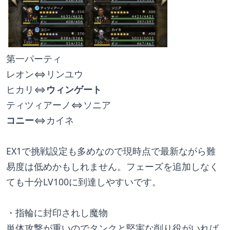
第一パーティ
レオン⇔リンユウ
ヒカリ⇔
ウィンゲート
ティツィアーノ⇔ソニア
コニー
⇔カイネ
EX1で挑戦設定も多めなので現時点で最新ながら難
易度は低めかもしれません。フェーズを追加しなく
ても十分LV100に到達しやすいです。
・指輪に封印されし魔物
単体攻撃が重いのでタンクと堅実な削り役がいれば