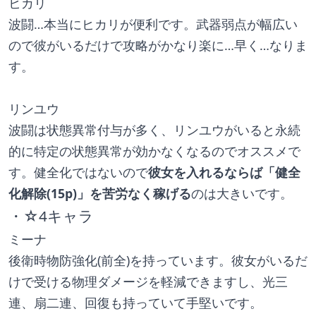
ヒカリ
波闘…本当にヒカリが便利です。武器弱点が幅広い
ので彼がいるだけで攻略がかなり楽に…早く…なりま
す。
リンユウ
波闘は状態異常付与が多く、リンユウがいると永続
的に特定の状態異常が効かなくなるのでオススメで
す。健全化ではないので
彼女を入れるならば「健全
化解除(15p)」を苦労なく稼げる
のは大きいです。
・☆4キャラ
ミーナ
後衛時物防強化(前全)を持っています。彼女がいるだ
けで受ける物理ダメージを軽減できますし、光三
連、扇二連、回復も持っていて手堅いです。