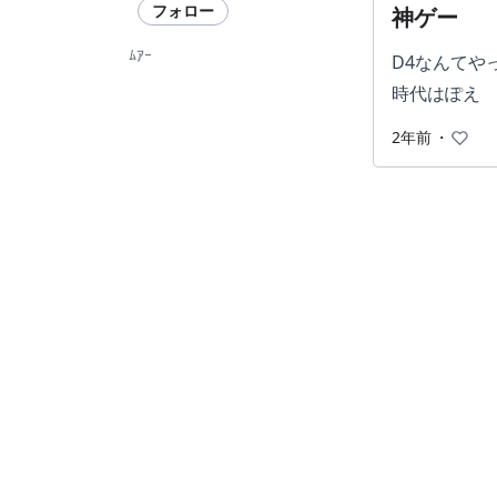
フォロー
神ゲー
ﾑｱｰ
D4なんてや
時代はぽえ
2年前
・