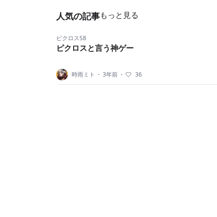
もっと見る
人気の記事
ピクロスS8
ピクロスと言う神ゲー
時雨ミト
・
3年前
・
36