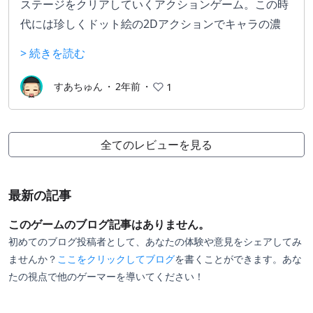
ステージをクリアしていくアクションゲーム。この時
代には珍しくドット絵の2Dアクションでキャラの濃
さ、スピード感はマ◯オやソニ◯クを彷彿とさせ
> 続きを読む
る。従来のアクションゲームと違って各ステージのボ
スを倒すと来た道を戻ることでクリアとなる。BGMは
すあちゅん
・
2年前
・
1
脳裏に焼き付いて鼻歌してしまうかも。
全てのレビューを見る
最新の記事
このゲームのブログ記事はありません。
初めてのブログ投稿者として、あなたの体験や意見をシェアしてみ
ませんか？
ここをクリックしてブログ
を書くことができます。あな
たの視点で他のゲーマーを導いてください！