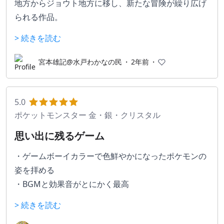
地方からジョウト地方に移し、新たな冒険が繰り広げ
られる作品。
個人的にはアンノーンをアルファベット全種類集めよ
> 続きを読む
うとして挫折したのはいい思い出ww
宮本雄記@水戸わかなの民
・
2年前
・
5.0
ポケットモンスター 金・銀・クリスタル
思い出に残るゲーム
・ゲームボーイカラーで色鮮やかになったポケモンの
姿を拝める
・BGMと効果音がとにかく最高
・ジョウト地方攻略後、前作の舞台だったカントー地
> 続きを読む
方も冒険できる