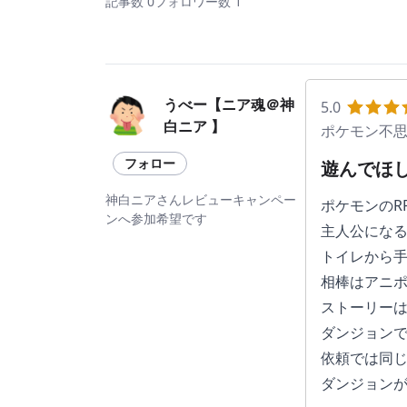
記事数 0
フォロワー数 1
うべー【ニア魂＠神
5.0
白ニア 】
ポケモン不思
フォロー
遊んでほ
神白ニアさんレビューキャンペー
ポケモンのR
ンへ参加希望です
主人公にな
トイレから
相棒はアニ
ストーリー
ダンジョン
依頼では同
ダンジョン