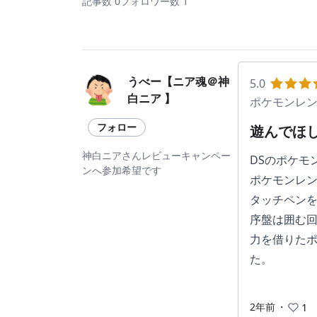
記事数 0
フォロワー数 1
うべー【ニア魂＠神
5.0
白ニア 】
ポケモンレ
フォロー
遊んでほ
神白ニアさんレビューキャンペー
DSのポケモ
ンへ参加希望です
ポケモンレ
タッチペン
序盤は囲む
力を借りた
た。
2年前
・
1