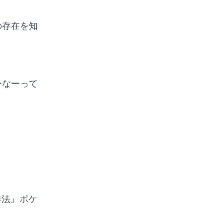
の存在を知
ーなーって
作法』ポケ