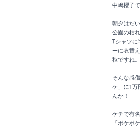
中嶋櫻子
朝夕はだ
公園の枯
Tシャツに
ーに衣替
秋ですね
そんな感
ケ」に1万
んか！
ケチで有
「ポケポ