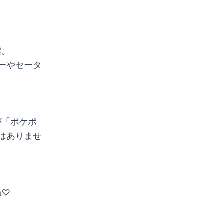
雲。
ーやセータ
が「ポケポ
はありませ
ね♡