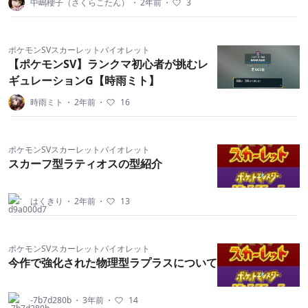
中嶋櫻子（さくらこたん）
・
2年前
・
3
ポケモンSVスカーレットバイオレット
【ポケモンSV】ランクマ初心者が挑むレ
ギュレーションG【時雨ミト】
時雨ミト
・
2年前
・
16
ポケモンSVスカーレットバイオレット
スカーフ型ラティオスの型紹介
はくきり
・
2年前
・
13
ポケモンSVスカーレットバイオレット
今作で強化された物理型ラプラスについて
-7b7d280b
・
3年前
・
14