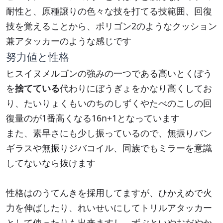
耐性と、原種譲りの色々な技を打てる技範囲、回復
技を覚えることから、ポリゴン2のようなクッション
兼アタッカーのような感じです
努力値と性格
ヒスイヌメルゴンの強みの一つである高いとくぼう
を
捨てている
代わりにぼうぎょをかなり高くしてお
り、たいりょくもいのちのしずくやたべのこしの回
復量のが1番高くなる16n+1となっています
また、素早さにも少し振っているので、無振りバン
ギラスや無振りジバコイル、同族でもミラーを意識
してないなら抜けます
性格はのうてんきを採用してますが、ひかえめで火
力を伸ばしたり、れいせいにしてトリルアタッカー
として使ったりも出来ますし、ずぶといやおだやか