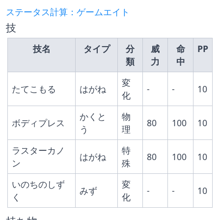
ステータス計算：ゲームエイト
技
技名
タイプ
分
威
命
PP
類
力
中
変
たてこもる
はがね
-
-
10
化
かくと
物
ボディプレス
80
100
10
う
理
ラスターカノ
特
はがね
80
100
10
ン
殊
いのちのしず
変
みず
-
-
10
く
化