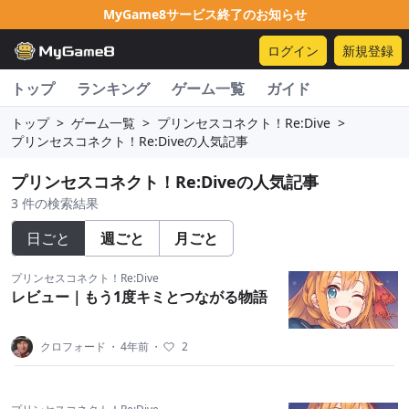
MyGame8サービス終了のお知らせ
ログイン
新規登録
トップ
ランキング
ゲーム一覧
ガイド
トップ
>
ゲーム一覧
>
プリンセスコネクト！Re:Dive
>
プリンセスコネクト！Re:Diveの人気記事
プリンセスコネクト！Re:Diveの人気記事
3 件の検索結果
日ごと
週ごと
月ごと
プリンセスコネクト！Re:Dive
レビュー｜もう1度キミとつながる物語
クロフォード
・
4年前
・
2