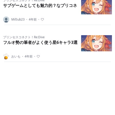
プリンセスコネクト！Re:Dive
サブゲームとしても魅力的？なプリコネ
MilSub23
・
4年前
・
プリンセスコネクト！Re:Dive
フルオ勢の筆者がよく使う星6キャラ3選
おいも
・
4年前
・