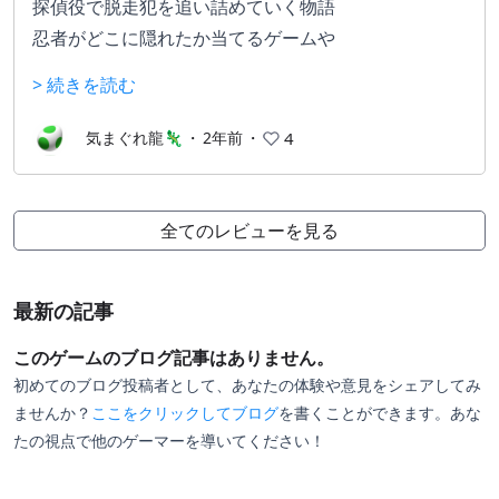
探偵役で脱走犯を追い詰めていく物語
忍者がどこに隠れたか当てるゲームや
5秒以内にストップウォッチで止めるなど
> 続きを読む
ミニゲームが多いので楽しめます
進めていくとノルマや制限時間が
気まぐれ龍🦎
・
2年前
・
4
きびしくなっていきます
最大4人でプレイできるので多人数で
プレイしても面白いですねぇ
全てのレビューを見る
最新の記事
このゲームのブログ記事はありません。
初めてのブログ投稿者として、あなたの体験や意見をシェアしてみ
ませんか？
ここをクリックしてブログ
を書くことができます。あな
たの視点で他のゲーマーを導いてください！